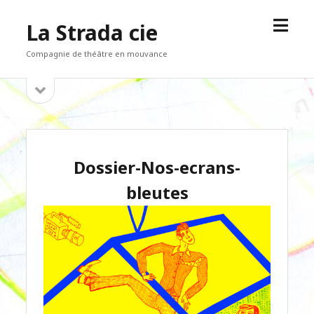
open
La Strada cie
menu
Compagnie de théâtre en mouvance
open
Sidebar
sidebar
Dossier-Nos-ecrans-
bleutes