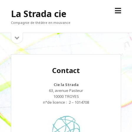
open
La Strada cie
menu
Compagnie de théâtre en mouvance
open
Sidebar
sidebar
Contact
Cie la Strada
63, avenue Pasteur
10000 TROYES
n°de licence : 2 – 1014708