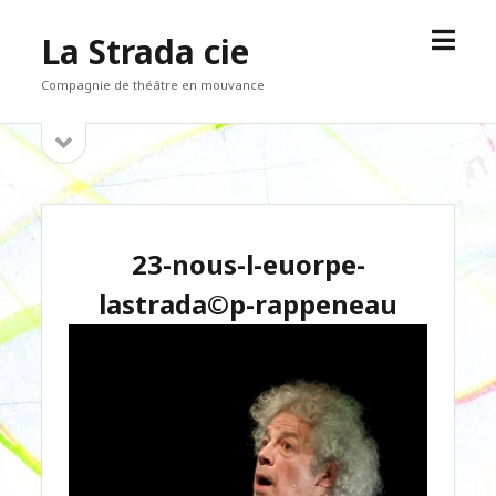
open
La Strada cie
menu
Compagnie de théâtre en mouvance
open
Sidebar
sidebar
23-nous-l-euorpe-
lastrada©p-rappeneau