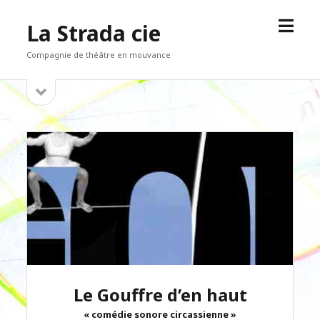
open
La Strada cie
menu
Compagnie de théâtre en mouvance
open
Sidebar
sidebar
Le Gouffre d’en haut
« comédie sonore circassienne »