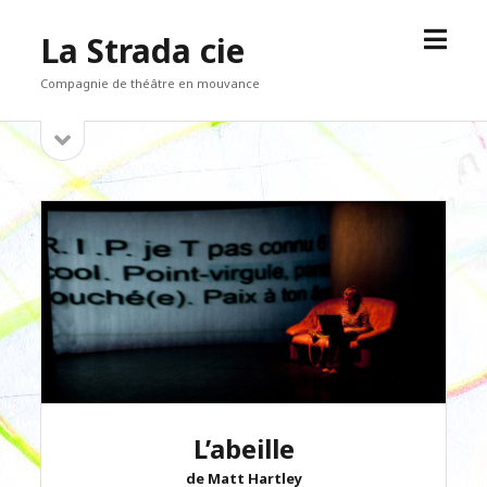
open
La Strada cie
menu
Compagnie de théâtre en mouvance
open
Sidebar
sidebar
L’abeille
de Matt Hartley