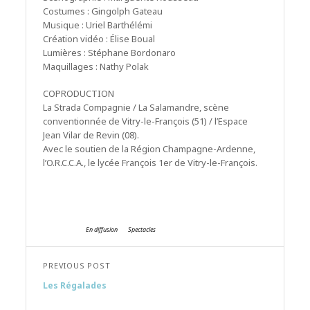
Costumes : Gingolph Gateau
Musique : Uriel Barthélémi
Création vidéo : Élise Boual
Lumières : Stéphane Bordonaro
Maquillages : Nathy Polak
COPRODUCTION
La Strada Compagnie / La Salamandre, scène
conventionnée de Vitry-le-François (51) / l’Espace
Jean Vilar de Revin (08).
Avec le soutien de la Région Champagne-Ardenne,
l’O.R.C.C.A., le lycée François 1er de Vitry-le-François.
En diffusion
Spectacles
PREVIOUS POST
Les Régalades