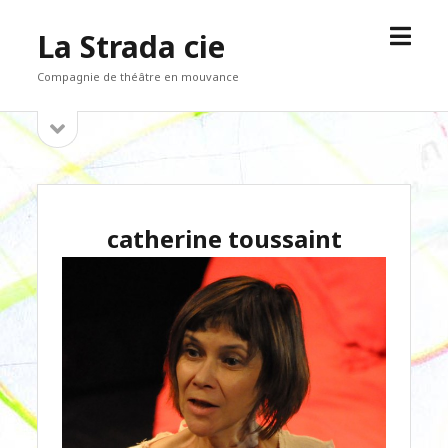
open
La Strada cie
menu
Compagnie de théâtre en mouvance
open
Sidebar
sidebar
catherine toussaint