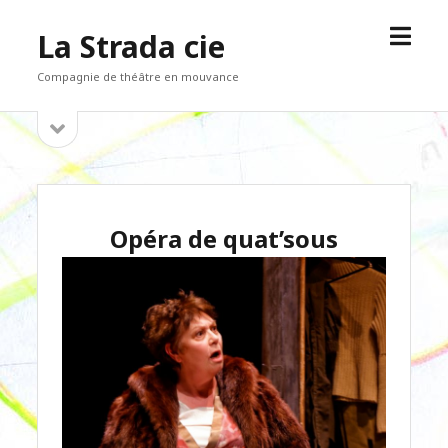
open
La Strada cie
menu
Compagnie de théâtre en mouvance
open
Sidebar
sidebar
Opéra de quat’sous