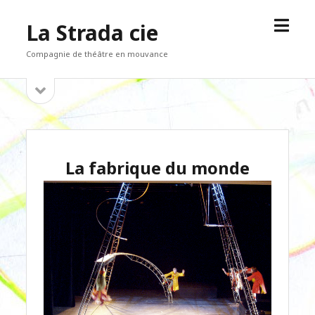
open
La Strada cie
menu
Compagnie de théâtre en mouvance
open
Sidebar
sidebar
La fabrique du monde