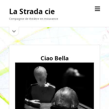
open
La Strada cie
menu
Compagnie de théâtre en mouvance
open
Sidebar
sidebar
Ciao Bella