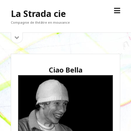
open
La Strada cie
menu
Compagnie de théâtre en mouvance
open
Sidebar
sidebar
Ciao Bella