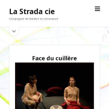
open
La Strada cie
menu
Compagnie de théâtre en mouvance
open
Sidebar
sidebar
Face du cuillère