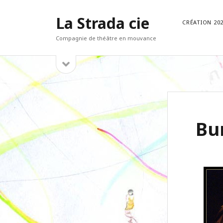
La Strada cie
CRÉATION 20
Compagnie de théâtre en mouvance
open
Sidebar
sidebar
« Et ne venez pas nous dire que notre embarcation
prend l’eau. Le papier ne craint pas le papier »
Bu