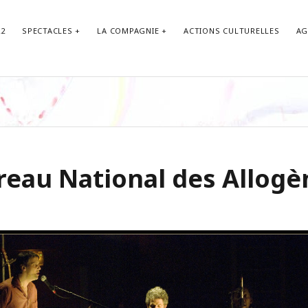
22
SPECTACLES
LA COMPAGNIE
ACTIONS CULTURELLES
AG
LETTRE 
Nom
reau National des Allogè
Email