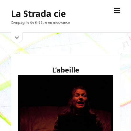
open
La Strada cie
menu
Compagnie de théâtre en mouvance
open
Sidebar
sidebar
L’abeille