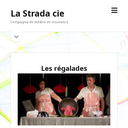
open
La Strada cie
menu
Compagnie de théâtre en mouvance
open
Sidebar
sidebar
Les régalades