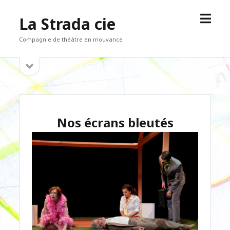
open
La Strada cie
menu
Compagnie de théâtre en mouvance
open
Sidebar
sidebar
Nos écrans bleutés