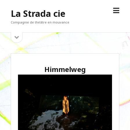
open
La Strada cie
menu
Compagnie de théâtre en mouvance
open
Sidebar
sidebar
Himmelweg