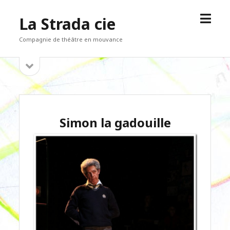
open
La Strada cie
menu
Compagnie de théâtre en mouvance
open
Sidebar
sidebar
Simon la gadouille