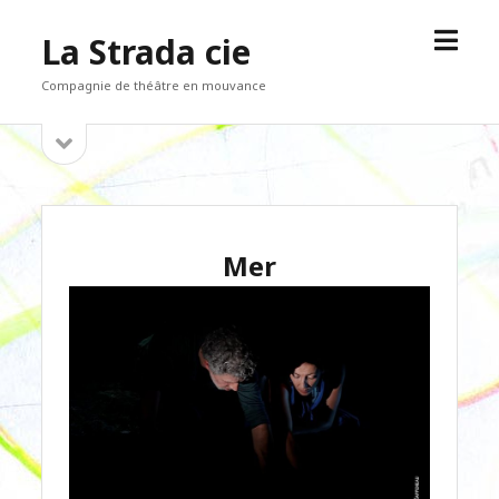
open
La Strada cie
menu
Compagnie de théâtre en mouvance
open
Sidebar
sidebar
Mer