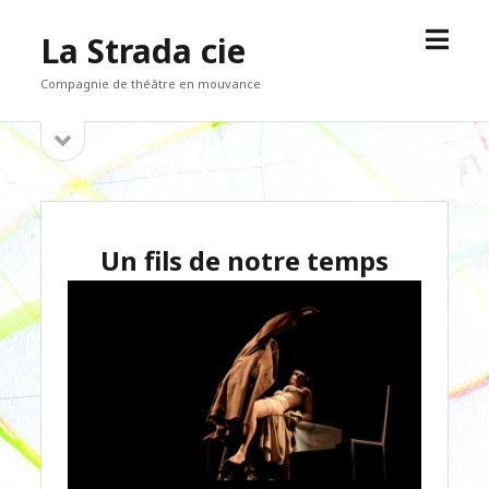
open
La Strada cie
menu
Compagnie de théâtre en mouvance
open
Sidebar
sidebar
Un fils de notre temps