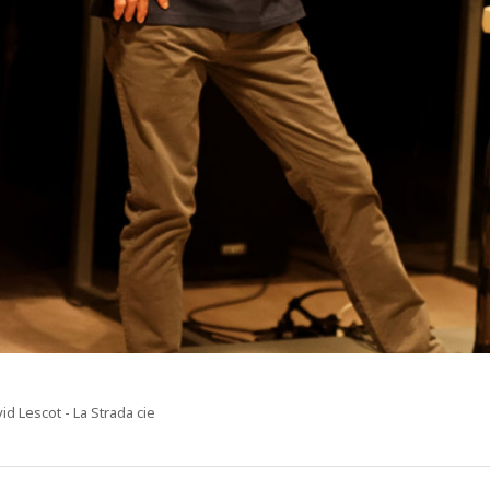
r
id Lescot - La Strada cie