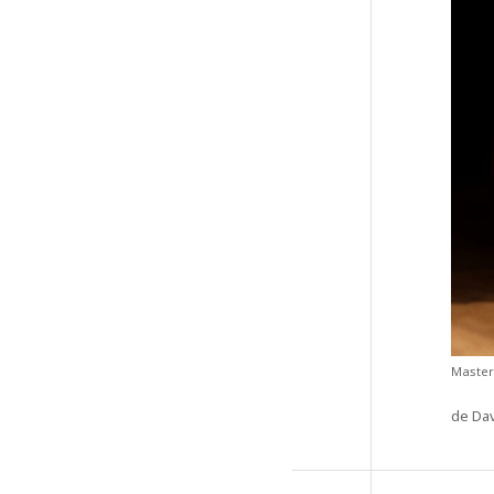
Maste
de Dav